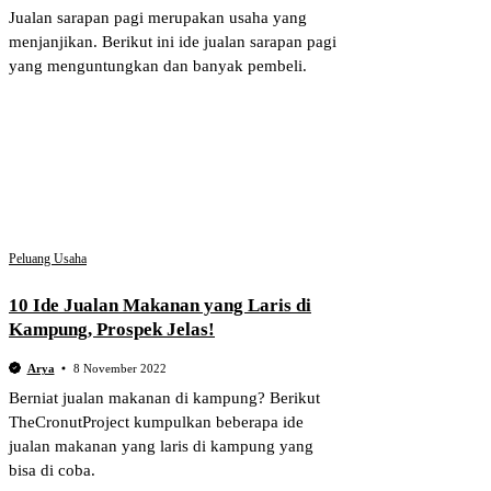
Jualan sarapan pagi merupakan usaha yang
menjanjikan. Berikut ini ide jualan sarapan pagi
yang menguntungkan dan banyak pembeli.
Peluang Usaha
10 Ide Jualan Makanan yang Laris di
Kampung, Prospek Jelas!
Arya
8 November 2022
Berniat jualan makanan di kampung? Berikut
TheCronutProject kumpulkan beberapa ide
jualan makanan yang laris di kampung yang
bisa di coba.