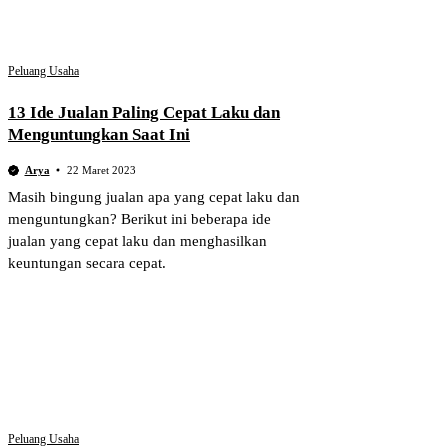
Peluang Usaha
13 Ide Jualan Paling Cepat Laku dan
Menguntungkan Saat Ini
Arya
22 Maret 2023
Masih bingung jualan apa yang cepat laku dan
menguntungkan? Berikut ini beberapa ide
jualan yang cepat laku dan menghasilkan
keuntungan secara cepat.
Peluang Usaha