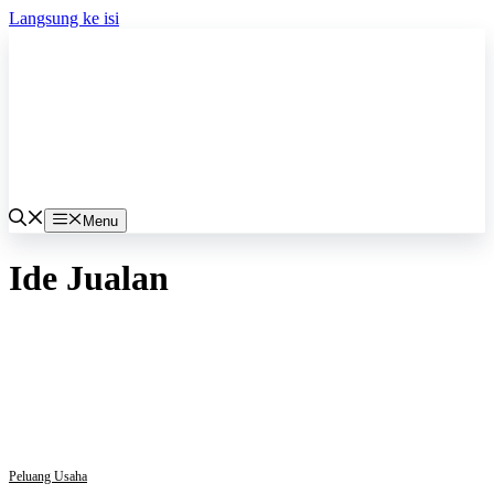
Langsung ke isi
Menu
Ide Jualan
Peluang Usaha