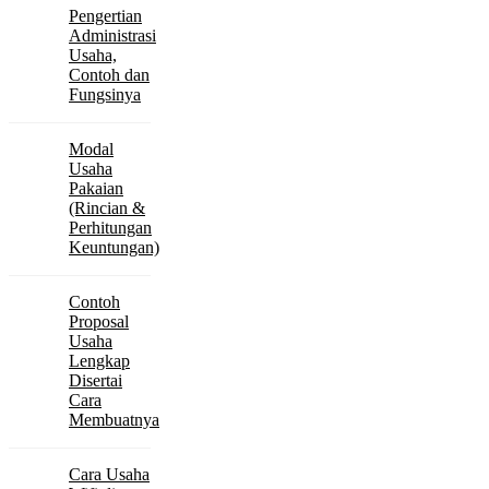
Pengertian
Administrasi
Usaha,
Contoh dan
Fungsinya
Modal
Usaha
Pakaian
(Rincian &
Perhitungan
Keuntungan)
Contoh
Proposal
Usaha
Lengkap
Disertai
Cara
Membuatnya
Cara Usaha