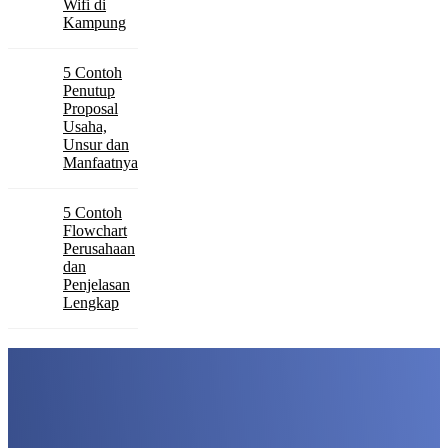
Wifi di
Kampung
5 Contoh
Penutup
Proposal
Usaha,
Unsur dan
Manfaatnya
5 Contoh
Flowchart
Perusahaan
dan
Penjelasan
Lengkap