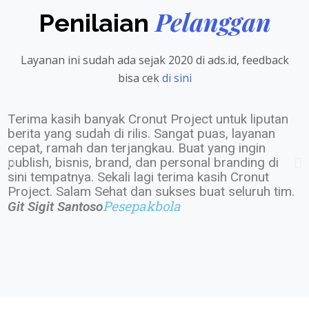
Pelanggan
Penilaian
Layanan ini sudah ada sejak 2020 di ads.id, feedback
bisa cek
di sini
Terima kasih banyak Cronut Project untuk liputan
“
berita yang sudah di rilis. Sangat puas, layanan
a
cepat, ramah dan terjangkau. Buat yang ingin
k
publish, bisnis, brand, dan personal branding di
h
sini tempatnya. Sekali lagi terima kasih Cronut
p
Project. Salam Sehat dan sukses buat seluruh tim.
c
Pesepakbola
Git Sigit Santoso
A