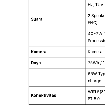
Hz, TUV
2 Speaker
Suara
ENC)
4Ω*2W DT
Processi
Kamera
Kamera 
Daya
75Wh / 1
65W Typ
charge
WiFi 5(80
Konektivitas
BT 5.0