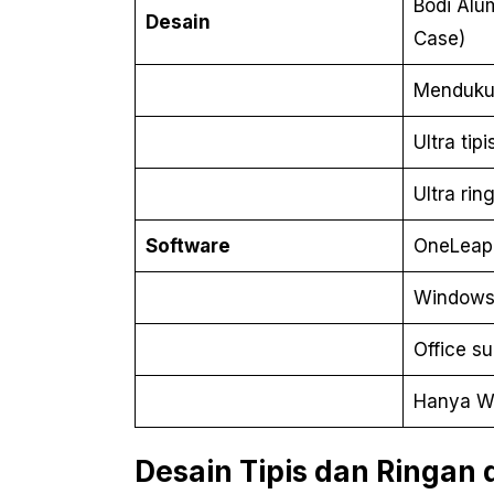
Bodi Alu
Desain
Case)
Mendukun
Ultra tip
Ultra rin
Software
OneLeap
Windows
Office su
Hanya W
Desain Tipis dan Ringan