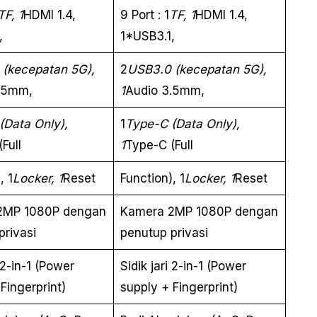
TF, 1
HDMI 1.4,
9 Port : 1
TF, 1
HDMI 1.4,
,
1*USB3.1,
(kecepatan 5G),
2
USB3.0 (kecepatan 5G),
.5mm,
1
Audio 3.5mm,
(Data Only),
1
Type-C (Data Only),
Full
1
Type-C (Full
, 1
Locker, 1
Reset
Function), 1
Locker, 1
Reset
2MP 1080P dengan
Kamera 2MP 1080P dengan
privasi
penutup privasi
i 2-in-1 (Power
Sidik jari 2-in-1 (Power
Fingerprint)
supply + Fingerprint)