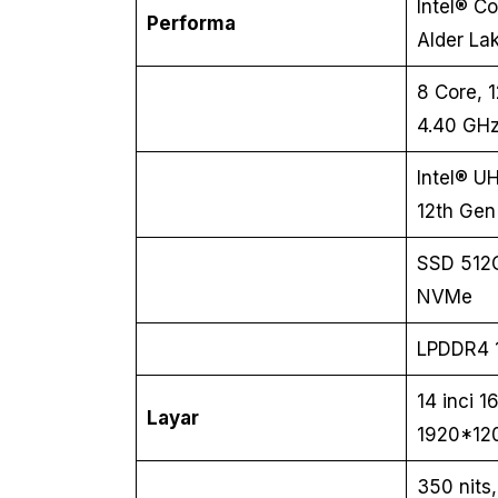
Intel® C
Performa
Alder La
8 Core, 
4.40 GH
Intel® U
12th Gen 
SSD 512G
NVMe
LPDDR4 
14 inci 
Layar
1920*12
350 nits