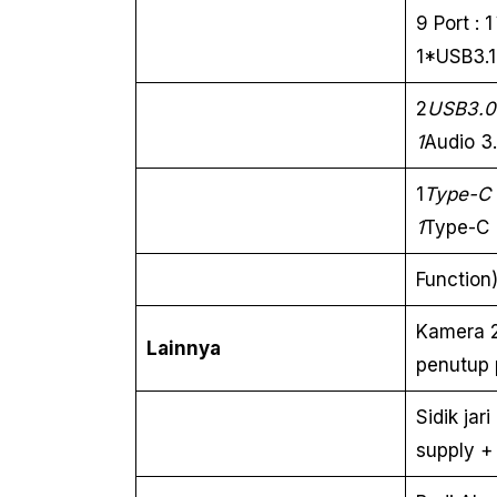
9 Port : 1
1*USB3.1
2
USB3.0 
1
Audio 3
1
Type-C 
1
Type-C (
Function)
Kamera 
Lainnya
penutup 
Sidik jar
supply + 