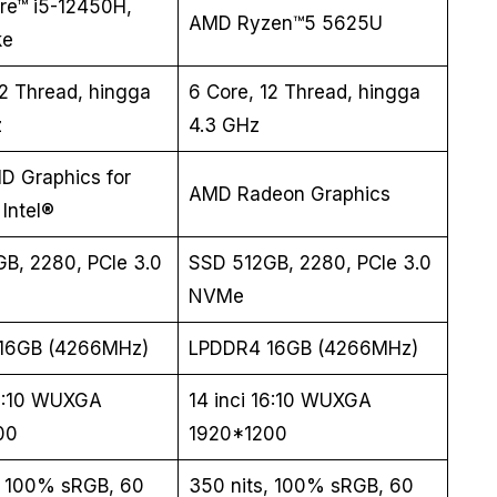
ore™ i5-12450H,
AMD Ryzen™5 5625U
ke
12 Thread, hingga
6 Core, 12 Thread, hingga
z
4.3 GHz
HD Graphics for
AMD Radeon Graphics
Intel®
B, 2280, PCIe 3.0
SSD 512GB, 2280, PCIe 3.0
NVMe
16GB (4266MHz)
LPDDR4 16GB (4266MHz)
16:10 WUXGA
14 inci 16:10 WUXGA
00
1920*1200
, 100% sRGB, 60
350 nits, 100% sRGB, 60