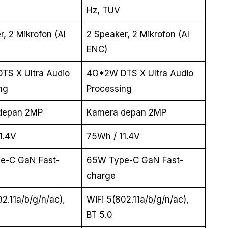
Hz, TUV
, 2 Mikrofon (AI
2 Speaker, 2 Mikrofon (AI
ENC)
S X Ultra Audio
4Ω*2W DTS X Ultra Audio
ng
Processing
depan 2MP
Kamera depan 2MP
1.4V
75Wh / 11.4V
e-C GaN Fast-
65W Type-C GaN Fast-
charge
2.11a/b/g/n/ac),
WiFi 5(802.11a/b/g/n/ac),
BT 5.0