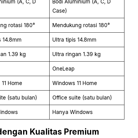
minium (A, C, D
Bodi Aluminium (A, C, D
Case)
g rotasi 180°
Mendukung rotasi 180°
is 14.8mm
Ultra tipis 14.8mm
gan 1.39 kg
Ultra ringan 1.39 kg
OneLeap
 11 Home
Windows 11 Home
ite (satu bulan)
Office suite (satu bulan)
indows
Hanya Windows
 dengan Kualitas Premium