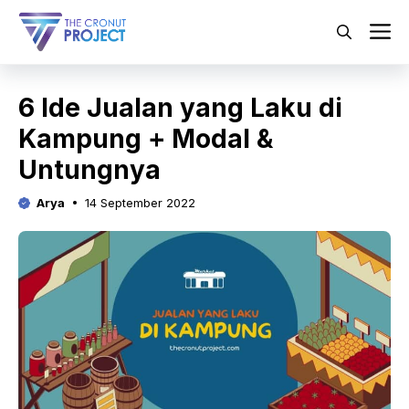
Langsung
ke
M
isi
6 Ide Jualan yang Laku di
Kampung + Modal &
Untungnya
Arya
14 September 2022