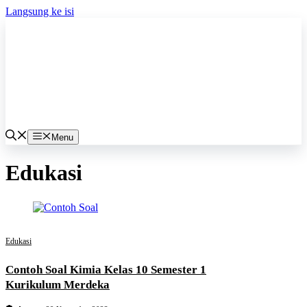
Langsung ke isi
Menu
Edukasi
Edukasi
Contoh Soal Kimia Kelas 10 Semester 1
Kurikulum Merdeka