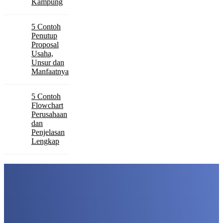
Kampung
5 Contoh
Penutup
Proposal
Usaha,
Unsur dan
Manfaatnya
5 Contoh
Flowchart
Perusahaan
dan
Penjelasan
Lengkap