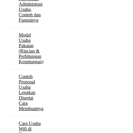
Administrasi
Usaha,
Contoh dan
Fungsinya
Modal
Usaha
Pakaian
(Rincian &
Perhitungan
Keuntungan)
Contoh
Proposal
Usaha
Lengkap
Disertai
Cara
Membuatnya
Cara Usaha
Wifi di