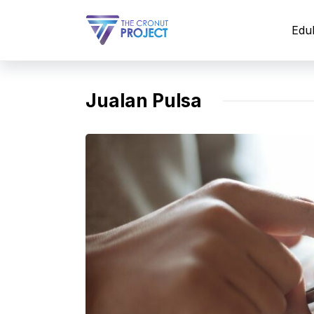
Langsung
ke
Edu
isi
Jualan Pulsa