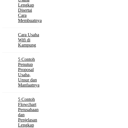
Lengkap
Disertai
Cara
Membuatnya
Cara Usaha
Wifi di
Kampung
5 Contoh
Penutup
Proposal
Usaha,
Unsur dan
Manfaatnya
5 Contoh
Flowchart
Perusahaan
dan
Penjelasan
Lengkap