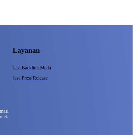
Layanan
Jasa Backlink Meda
Jasa Press Release
rmasi
rnet.