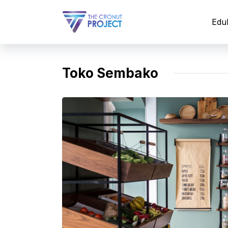
Langsung
ke
Edu
isi
Toko Sembako