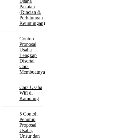
Usaha
Pakaian
(Rincian &
Perhitungan
Keuntungan)
Contoh
Proposal
Usaha
Lengkap
Disertai
Cara
Membuatnya
Cara Usaha
Wifi di
Kampung
5 Contoh
Penutup
Proposal
Usaha,
Unsur dan