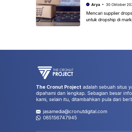
Arya
30 Oktober 20
Mencari supplier drops
untuk dropship di mar
terbaik.
The Cronut Project
adalah sebuah situs y
dipahami dan lengkap. Sebagian besar info
kami, selain itu, ditambahkan pula dari ber
jasamedia@cronutdigital.com
085156747945