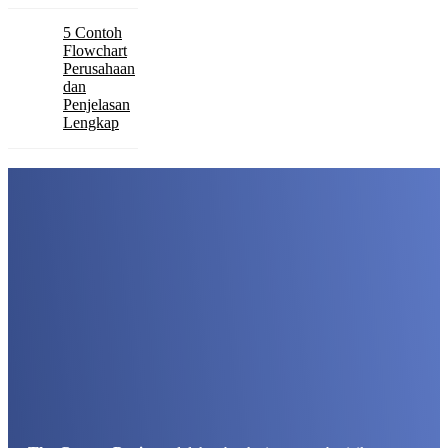
5 Contoh
Flowchart
Perusahaan
dan
Penjelasan
Lengkap