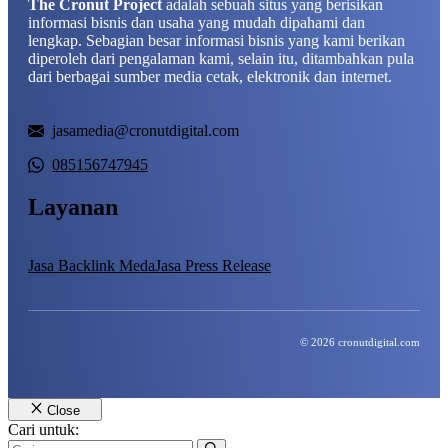
The Cronut Project
adalah sebuah situs yang berisikan
informasi bisnis dan usaha yang mudah dipahami dan
lengkap. Sebagian besar informasi bisnis yang kami berikan
diperoleh dari pengalaman kami, selain itu, ditambahkan pula
dari berbagai sumber media cetak, elektronik dan internet.
jasamedia@cronutdigital.com
085156747945
Layanan
Jasa Backlink Meda
Jasa Press Release
© 2026 cronutdigital.com
Close
Cari untuk: