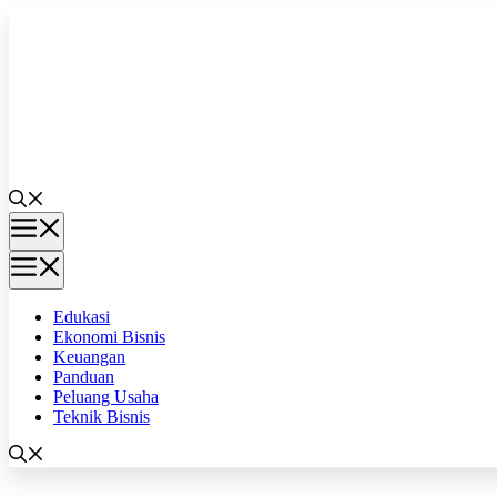
Langsung
ke
isi
Menu
Menu
Edukasi
Ekonomi Bisnis
Keuangan
Panduan
Peluang Usaha
Teknik Bisnis