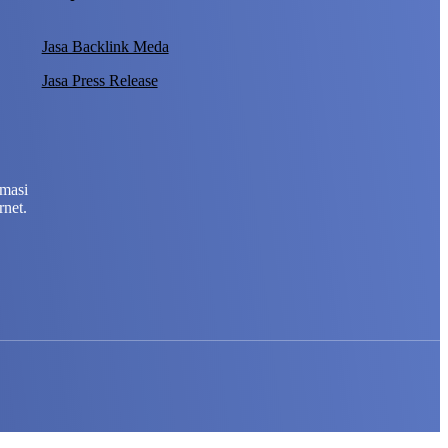
Jasa Backlink Meda
Jasa Press Release
rmasi
rnet.