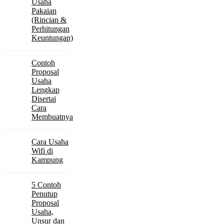
Usaha
Pakaian
(Rincian &
Perhitungan
Keuntungan)
Contoh
Proposal
Usaha
Lengkap
Disertai
Cara
Membuatnya
Cara Usaha
Wifi di
Kampung
5 Contoh
Penutup
Proposal
Usaha,
Unsur dan