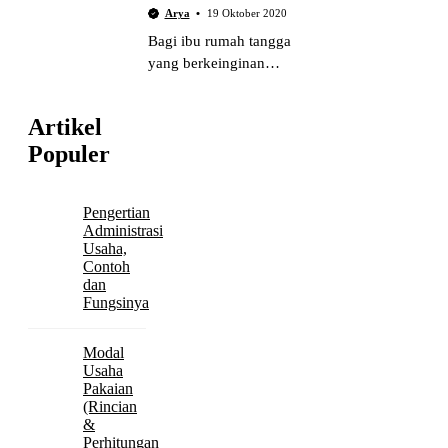
Arya
19 Oktober 2020
Bagi ibu rumah tangga
yang berkeinginan
membantu
perekonomian keluarga,
Artikel
bisnis kuliner rumahan
Populer
adalah solusinya.
Meninjau peluang bisnis
kuliner rumahan.
Pengertian
Administrasi
Usaha,
Contoh
dan
Fungsinya
Modal
Usaha
Pakaian
(Rincian
&
Perhitungan