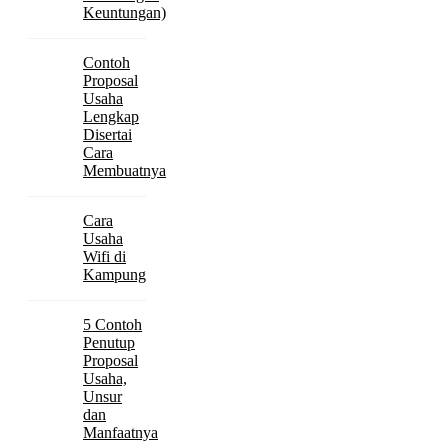
Keuntungan)
Contoh
Proposal
Usaha
Lengkap
Disertai
Cara
Membuatnya
Cara
Usaha
Wifi di
Kampung
5 Contoh
Penutup
Proposal
Usaha,
Unsur
dan
Manfaatnya