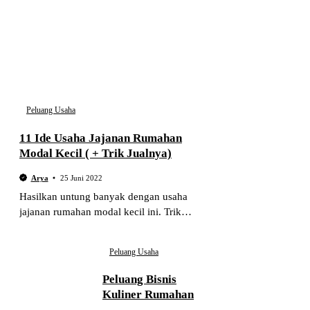
Peluang Usaha
11 Ide Usaha Jajanan Rumahan
Modal Kecil ( + Trik Jualnya)
Arya
25 Juni 2022
Hasilkan untung banyak dengan usaha
jajanan rumahan modal kecil ini. Trik
bersaing agar bisnis jajanan laku keras dan
contoh usaha jajanan yang banyak
Peluang Usaha
peminatnya.
Peluang Bisnis
Kuliner Rumahan