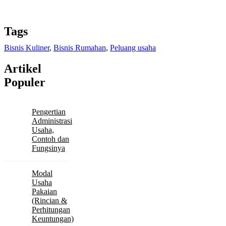
Tags
Bisnis Kuliner
,
Bisnis Rumahan
,
Peluang usaha
Artikel
Populer
Pengertian
Administrasi
Usaha,
Contoh dan
Fungsinya
Modal
Usaha
Pakaian
(Rincian &
Perhitungan
Keuntungan)