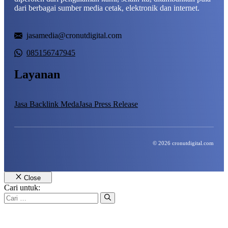
dari berbagai sumber media cetak, elektronik dan internet.
jasamedia@cronutdigital.com
085156747945
Layanan
Jasa Backlink Meda
Jasa Press Release
© 2026 cronutdigital.com
Close
Cari untuk: