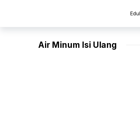
Langsung
ke
Edu
isi
Air Minum Isi Ulang