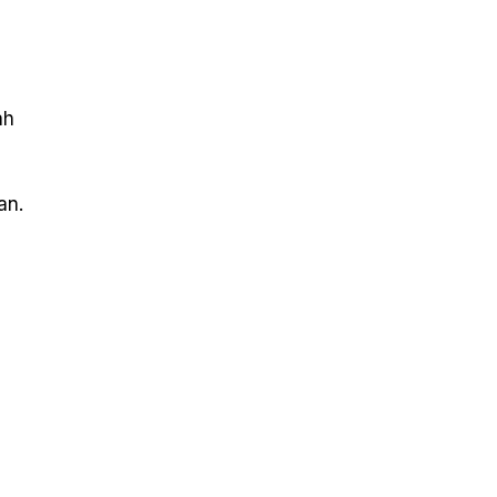
ah
an.