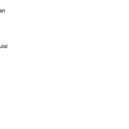
gan
ulai