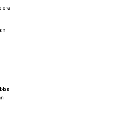
elera
dan
bisa
an