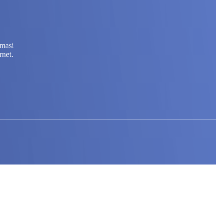
rmasi
rnet.