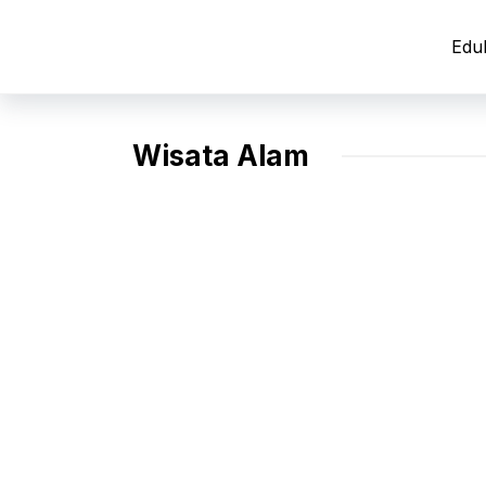
Langsung
ke
Edu
isi
Wisata Alam