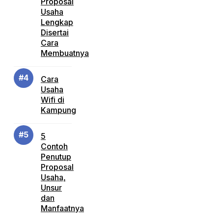
Proposal
Usaha
Lengkap
Disertai
Cara
Membuatnya
Cara
Usaha
Wifi di
Kampung
5
Contoh
Penutup
Proposal
Usaha,
Unsur
dan
Manfaatnya