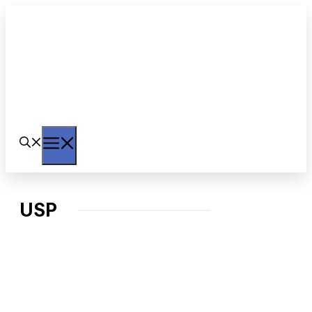
Langsung
ke
isi
Menu
USP