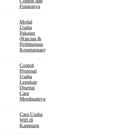
Contoh dan
Fungsinya
Modal
Usaha
Pakaian
(Rincian &
Perhitungan
Keuntungan)
Contoh
Proposal
Usaha
Lengkap
Disertai
Cara
Membuatnya
Cara Usaha
Wifi di
Kampung