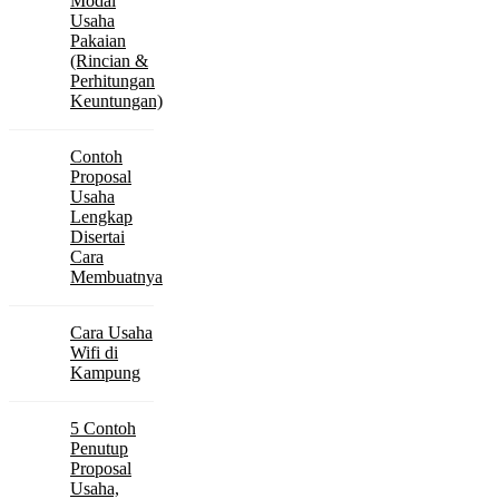
Modal
Usaha
Pakaian
(Rincian &
Perhitungan
Keuntungan)
Contoh
Proposal
Usaha
Lengkap
Disertai
Cara
Membuatnya
Cara Usaha
Wifi di
Kampung
5 Contoh
Penutup
Proposal
Usaha,