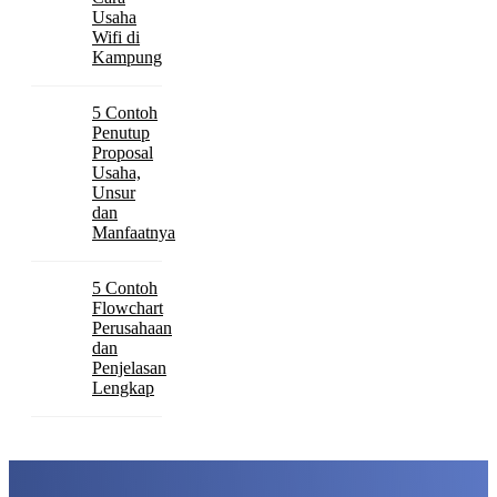
Usaha
Wifi di
Kampung
5 Contoh
Penutup
Proposal
Usaha,
Unsur
dan
Manfaatnya
5 Contoh
Flowchart
Perusahaan
dan
Penjelasan
Lengkap