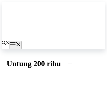
Langsung
ke
isi
Menu
Untung 200 ribu