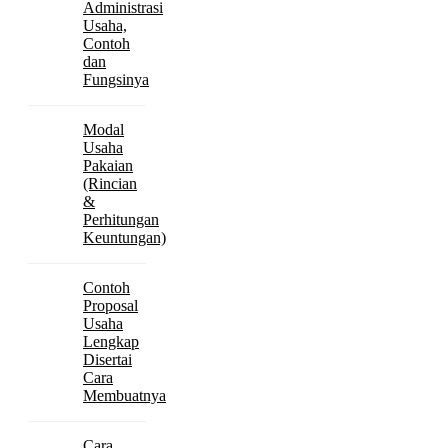
Administrasi
Usaha,
Contoh
dan
Fungsinya
Modal
Usaha
Pakaian
(Rincian
&
Perhitungan
Keuntungan)
Contoh
Proposal
Usaha
Lengkap
Disertai
Cara
Membuatnya
Cara