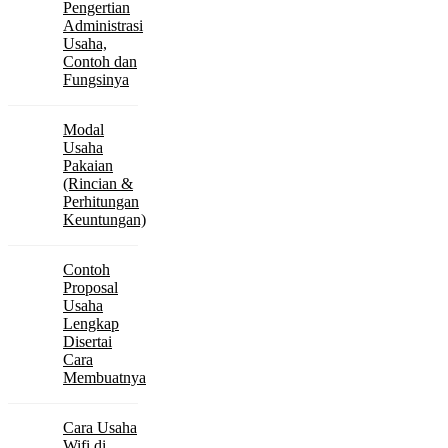
Pengertian
Administrasi
Usaha,
Contoh dan
Fungsinya
Modal
Usaha
Pakaian
(Rincian &
Perhitungan
Keuntungan)
Contoh
Proposal
Usaha
Lengkap
Disertai
Cara
Membuatnya
Cara Usaha
Wifi di