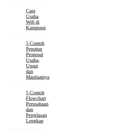
Cara
Usaha
Wifi di
Kampung
5 Contoh
Penutup
Proposal
Usaha,
Unsur
dan
Manfaatnya
5 Contoh
Flowchart
Perusahaan
dan
Penjelasan
Lengkap