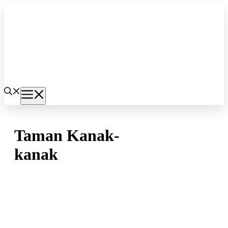
Langsung
ke
isi
Menu
Taman Kanak-
kanak