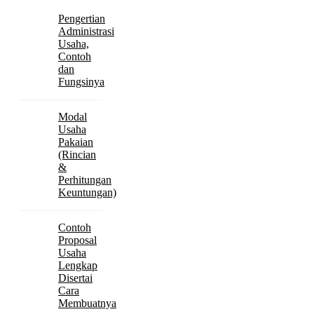
Pengertian
Administrasi
Usaha,
Contoh
dan
Fungsinya
Modal
Usaha
Pakaian
(Rincian
&
Perhitungan
Keuntungan)
Contoh
Proposal
Usaha
Lengkap
Disertai
Cara
Membuatnya