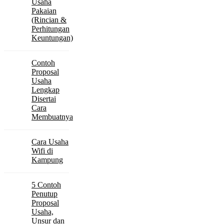
Usaha
Pakaian
(Rincian &
Perhitungan
Keuntungan)
Contoh
Proposal
Usaha
Lengkap
Disertai
Cara
Membuatnya
Cara Usaha
Wifi di
Kampung
5 Contoh
Penutup
Proposal
Usaha,
Unsur dan