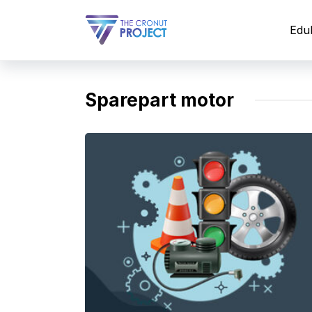
Langsung
ke
Edu
isi
Sparepart motor