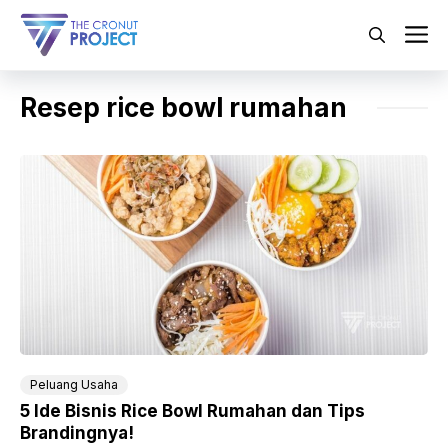
Langsung
ke
M
isi
Resep rice bowl rumahan
Peluang Usaha
5 Ide Bisnis Rice Bowl Rumahan dan Tips
Brandingnya!