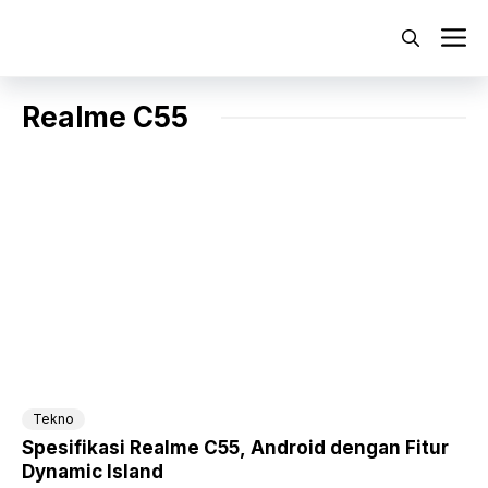
Langsung
ke
M
isi
Realme C55
Tekno
Spesifikasi Realme C55, Android dengan Fitur
Dynamic Island