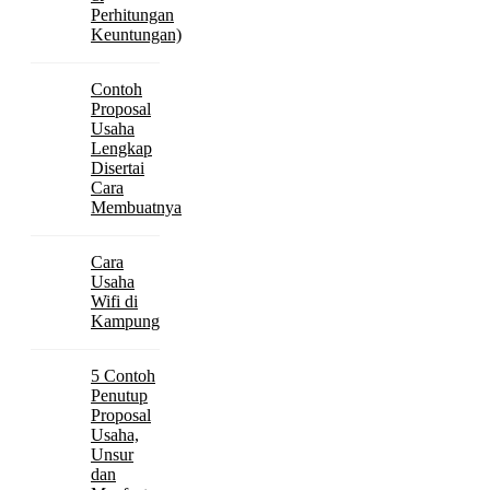
Perhitungan
Keuntungan)
Contoh
Proposal
Usaha
Lengkap
Disertai
Cara
Membuatnya
Cara
Usaha
Wifi di
Kampung
5 Contoh
Penutup
Proposal
Usaha,
Unsur
dan