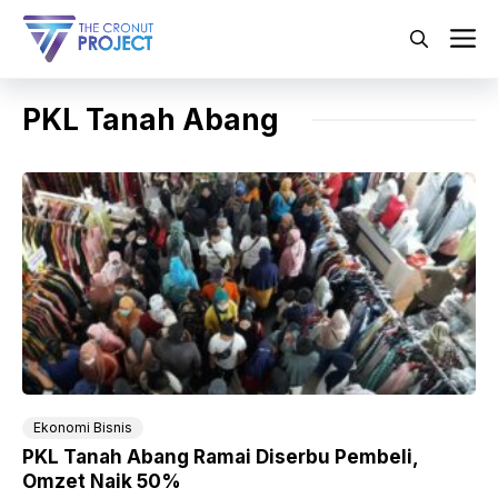
Langsung
ke
M
isi
PKL Tanah Abang
Ekonomi Bisnis
PKL Tanah Abang Ramai Diserbu Pembeli,
Omzet Naik 50%