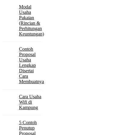
Modal
Usaha
Pakaian
(Rincian &
Perhitungan
Keuntungan)
Contoh
Proposal
Usaha
Lengkap
Disertai
Cara
Membuatnya
Cara Usaha
Wifi di
Kampung
5 Contoh
Penutup
Proposal