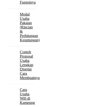
Fungsinya
Modal
Usaha
Pakaian
(Rincian
&
Perhitungan
Keuntungan)
Contoh
Proposal
Usaha
Lengkap
Disertai
Cara
Membuatnya
Cara
Usaha
Wifi di
Kampung