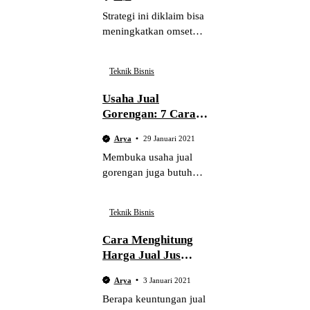
Paling Ampuh
Strategi ini diklaim bisa
meningkatkan omset
penjualan hingga 2x
lipat. Berikut ini
Teknik Bisnis
langkah-langkah cara
meningkatkan omset
Usaha Jual
penjualan yang sudah
Gorengan: 7 Cara
terbukti ampuh.
Jualan Gorengan
Arya
29 Januari 2021
Biar Laris
Membuka usaha jual
gorengan juga butuh
teknik agar banyak
peminat. Berikut ini cara
Teknik Bisnis
jualan gorengan biar
laris dan cepat laku
Cara Menghitung
diburu pembeli.
Harga Jual Jus
Buah
Arya
3 Januari 2021
Berapa keuntungan jual