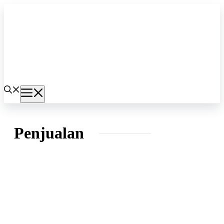
Langsung
ke
isi
Menu
Penjualan