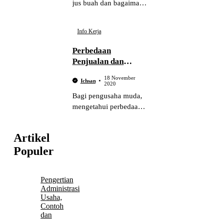
jus buah dan bagaimana
cara menghitung harga
jual jus buah agar
Info Kerja
mendapatkan
keuntungan yang
Perbedaan
maksimal. Berikut ini
Penjualan dan
langkah-langkahnya.
Pemasaran yang
18 November
Ichsan
Harus diketahui
2020
Pengusaha Muda
Bagi pengusaha muda,
mengetahui perbedaan
penjualan dan
pemasaran adalah
Artikel
sesuatu yang wajib
Populer
diketahui. Berikut ini
poin-poin tentang
perbedaan keduannya.
Pengertian
Administrasi
Usaha,
Contoh
dan