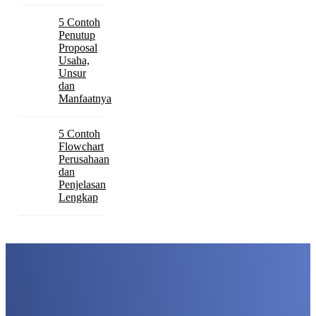
5 Contoh
Penutup
Proposal
Usaha,
Unsur
dan
Manfaatnya
5 Contoh
Flowchart
Perusahaan
dan
Penjelasan
Lengkap