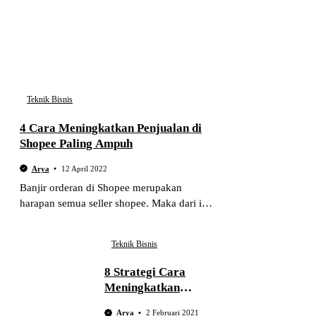
Teknik Bisnis
4 Cara Meningkatkan Penjualan di
Shopee Paling Ampuh
Arya
12 April 2022
Banjir orderan di Shopee merupakan
harapan semua seller shopee. Maka dari itu
pelajari cara meningkatkan penjualan di
Shopee berikut ini.!
Teknik Bisnis
8 Strategi Cara
Meningkatkan
Omset Penjualan
Arya
2 Februari 2021