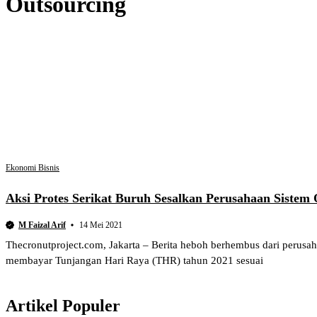
Outsourcing
Ekonomi Bisnis
Aksi Protes Serikat Buruh Sesalkan Perusahaan Siste
M Faizal Arif
14 Mei 2021
Thecronutproject.com, Jakarta – Berita heboh berhembus dari perusah
membayar Tunjangan Hari Raya (THR) tahun 2021 sesuai
Artikel Populer