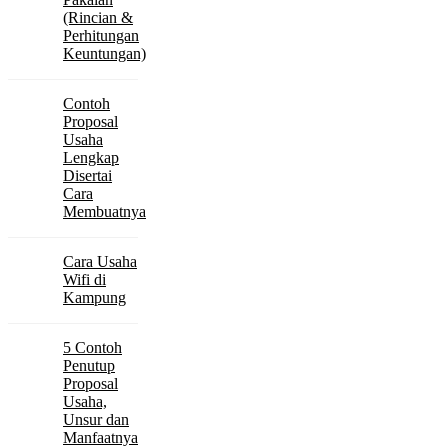
(Rincian &
Perhitungan
Keuntungan)
Contoh
Proposal
Usaha
Lengkap
Disertai
Cara
Membuatnya
Cara Usaha
Wifi di
Kampung
5 Contoh
Penutup
Proposal
Usaha,
Unsur dan
Manfaatnya