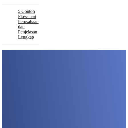
5 Contoh
Flowchart
Perusahaan
dan
Penjelasan
Lengkap