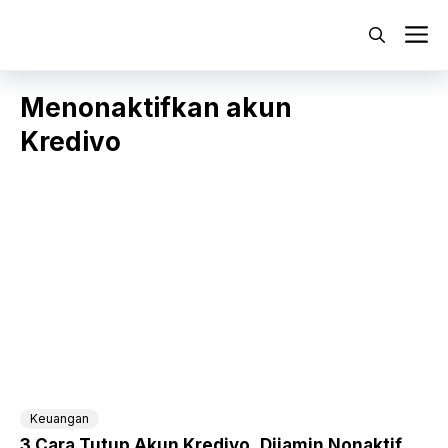
Langsung
ke
M
isi
Menonaktifkan akun
Kredivo
Keuangan
3 Cara Tutup Akun Kredivo, Dijamin Nonaktif