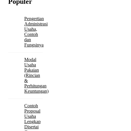
Populer
Pengertian
Administrasi
Usaha,
Contoh
dan
Fungsinya
Modal
Usaha
Pakaian
(Rincian
&
Perhitungan
Keuntungan)
Contoh
Proposal
Usaha
Lengkap
Disertai