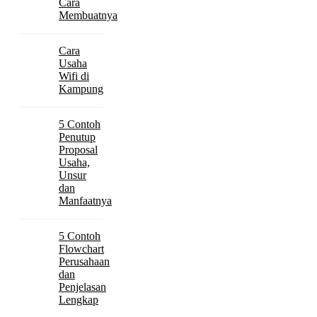
Cara
Membuatnya
Cara
Usaha
Wifi di
Kampung
5 Contoh
Penutup
Proposal
Usaha,
Unsur
dan
Manfaatnya
5 Contoh
Flowchart
Perusahaan
dan
Penjelasan
Lengkap