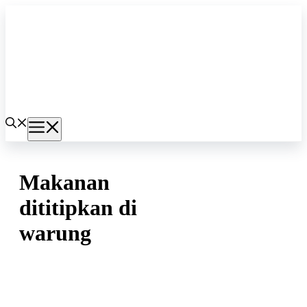
Langsung
ke
isi
Menu
Makanan
dititipkan di
warung