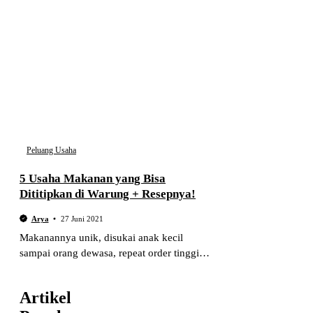
Peluang Usaha
5 Usaha Makanan yang Bisa
Dititipkan di Warung + Resepnya!
Arya
27 Juni 2021
Makanannya unik, disukai anak kecil
sampai orang dewasa, repeat order tinggi.
Lihat ide usaha makanan yang bisa
dititipkan di warung di sini. Jaminan laku:
Artikel
99%!