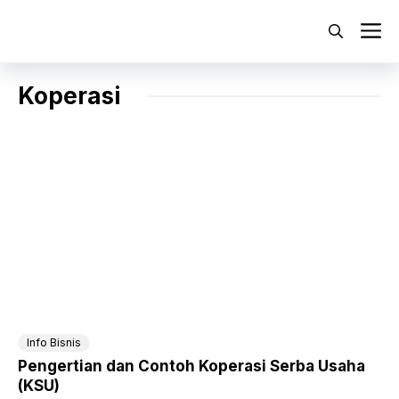
Langsung
ke
M
isi
Koperasi
Info Bisnis
Pengertian dan Contoh Koperasi Serba Usaha
(KSU)