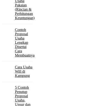
Usaha
Pakaian
(Rincian &
Perhitungan
Keuntungan)
Contoh
Proposal
Usaha
Lengkap
Disertai
Cara
Membuatnya
Cara Usaha
Wifi di
Kampung
5 Contoh
Penutup
Proposal
Usaha,
Unsur dan