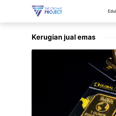
Langsung
ke
Edu
isi
Kerugian jual emas