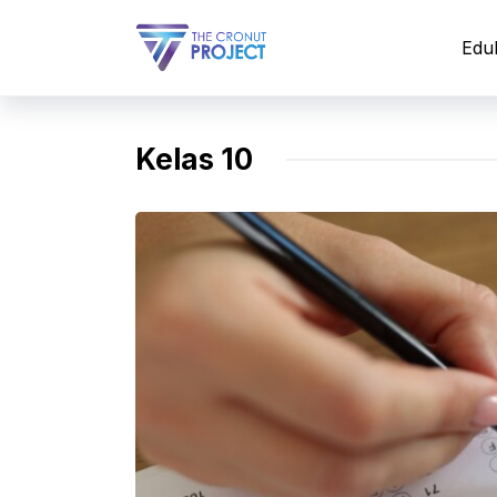
Langsung
ke
Edu
isi
Kelas 10