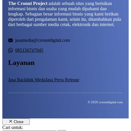
The Cronut Project
adalah sebuah situs yang berisikan
informasi bisnis dan usaha yang mudah dipahami dan
lengkap. Sebagian besar informasi bisnis yang kami berikan
diperoleh dari pengalaman kami, selain itu, ditambahkan pula
dari berbagai sumber media cetak, elektronik dan internet.
jasamedia@cronutdigital.com
085156747945
Layanan
Jasa Backlink Meda
Jasa Press Release
© 2026 cronutdigital.com
Close
Cari untuk: