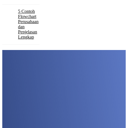
5 Contoh
Flowchart
Perusahaan
dan
Penjelasan
Lengkap