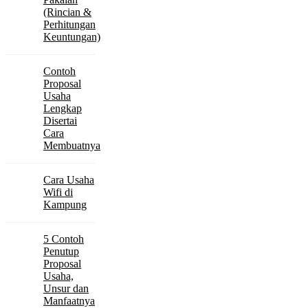
(Rincian &
Perhitungan
Keuntungan)
Contoh
Proposal
Usaha
Lengkap
Disertai
Cara
Membuatnya
Cara Usaha
Wifi di
Kampung
5 Contoh
Penutup
Proposal
Usaha,
Unsur dan
Manfaatnya