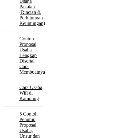
Usaha
Pakaian
(Rincian &
Perhitungan
Keuntungan)
Contoh
Proposal
Usaha
Lengkap
Disertai
Cara
Membuatnya
Cara Usaha
Wifi di
Kampung
5 Contoh
Penutup
Proposal
Usaha,
Unsur dan