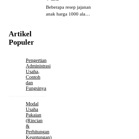
Beberapa resep jajanan
anak harga 1000 ala
rumahan yang mudah
dan paling laris.
Artikel
Perincian keuntungan
Populer
dan contoh resep
jajanan anak sekolah
1000an untuk jualan.
Pengertian
Administrasi
Usaha,
Contoh
dan
Fungsinya
Modal
Usaha
Pakaian
(Rincian
&
Perhitungan
Keuntungan)