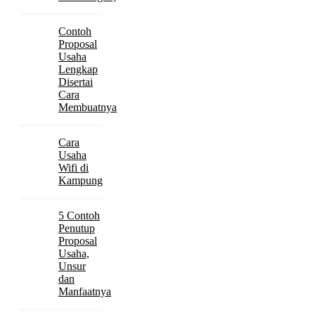
Contoh
Proposal
Usaha
Lengkap
Disertai
Cara
Membuatnya
Cara
Usaha
Wifi di
Kampung
5 Contoh
Penutup
Proposal
Usaha,
Unsur
dan
Manfaatnya