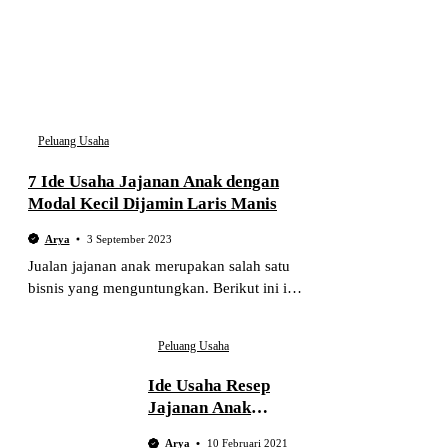
Peluang Usaha
7 Ide Usaha Jajanan Anak dengan
Modal Kecil Dijamin Laris Manis
Arya
3 September 2023
Jualan jajanan anak merupakan salah satu
bisnis yang menguntungkan. Berikut ini ide
usaha jajanan anak dengan modal kecil
yang kekinian dan pasti laku.
Peluang Usaha
Ide Usaha Resep
Jajanan Anak
Harga 1000
Arya
10 Februari 2021