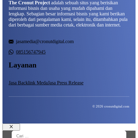
The Cronut Project
adalah sebuah situs yang berisikan
informasi bisnis dan usaha yang mudah dipahami dan
lengkap. Sebagian besar informasi bisnis yang kami berikan
diperoleh dari pengalaman kami, selain itu, ditambahkan pula
dari berbagai sumber media cetak, elektronik dan internet.
jasamedia@cronutdigital.com
085156747945
Layanan
Jasa Backlink Meda
Jasa Press Release
© 2026 cronutdigital.com
Close
Cari