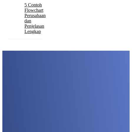
5 Contoh
Flowchart
Perusahaan
dan
Penjelasan
Lengkap