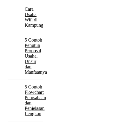
Cara
Usaha
Wifi di
Kampung
5 Contoh
Penutup
Proposal
Usaha,
Unsur
dan
Manfaatnya
5 Contoh
Flowchart
Perusahaan
dan
Penjelasan
Lengkap