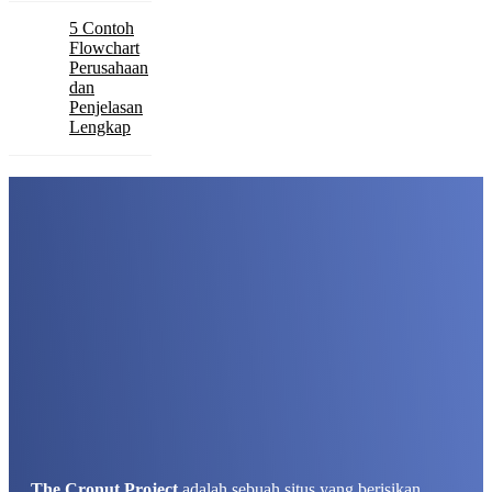
5 Contoh
Flowchart
Perusahaan
dan
Penjelasan
Lengkap
The Cronut Project
adalah sebuah situs yang berisikan