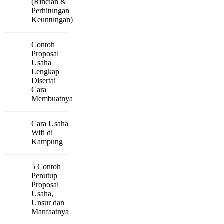
(Rincian &
Perhitungan
Keuntungan)
Contoh
Proposal
Usaha
Lengkap
Disertai
Cara
Membuatnya
Cara Usaha
Wifi di
Kampung
5 Contoh
Penutup
Proposal
Usaha,
Unsur dan
Manfaatnya