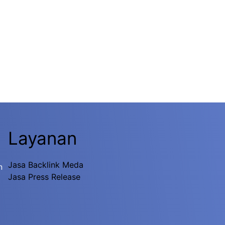
Layanan
Jasa Backlink Meda
n
Jasa Press Release