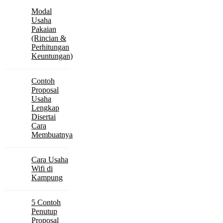
Modal
Usaha
Pakaian
(Rincian &
Perhitungan
Keuntungan)
Contoh
Proposal
Usaha
Lengkap
Disertai
Cara
Membuatnya
Cara Usaha
Wifi di
Kampung
5 Contoh
Penutup
Proposal